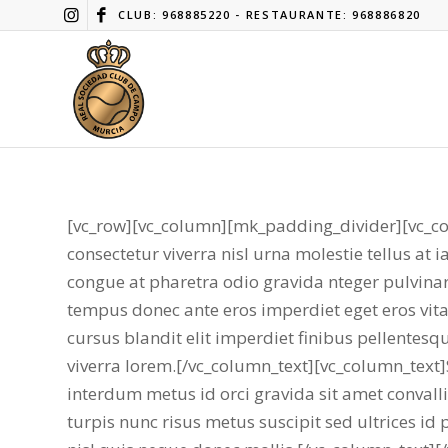
CLUB: 968885220 - RESTAURANTE: 968886820
[vc_row][vc_column][mk_padding_divider][vc_colu
consectetur viverra nisl urna molestie tellus at ia
congue at pharetra odio gravida nteger pulvina
tempus donec ante eros imperdiet eget eros vitae
cursus blandit elit imperdiet finibus pellentesq
viverra lorem.[/vc_column_text][vc_column_text]S
interdum metus id orci gravida sit amet convalli
turpis nunc risus metus suscipit sed ultrices id