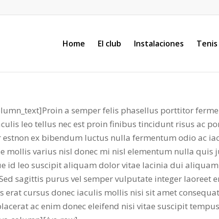
Home
El club
Instalaciones
Tenis
mn_text]Proin a semper felis phasellus porttitor fermen
culis leo tellus nec est proin finibus tincidunt risus ac po
r estnon ex bibendum luctus nulla fermentum odio ac iacu
 mollis varius nisl donec mi nisl elementum nulla quis j
ue id leo suscipit aliquam dolor vitae lacinia dui aliqua
ed sagittis purus vel semper vulputate integer laoreet en
s erat cursus donec iaculis mollis nisi sit amet consequ
 placerat ac enim donec eleifend nisi vitae suscipit temp