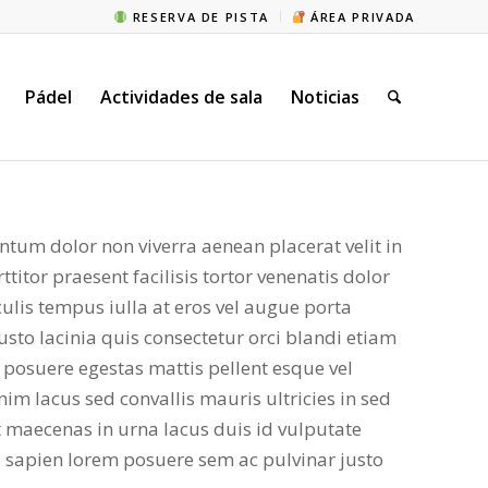
RESERVA DE PISTA
ÁREA PRIVADA
Pádel
Actividades de sala
Noticias
tum dolor non viverra aenean placerat velit in
rttitor praesent facilisis tortor venenatis dolor
lis tempus iulla at eros vel augue porta
usto lacinia quis consectetur orci blandi etiam
m posuere egestas mattis pellent esque vel
im lacus sed convallis mauris ultricies in sed
at maecenas in urna lacus duis id vulputate
us sapien lorem posuere sem ac pulvinar justo