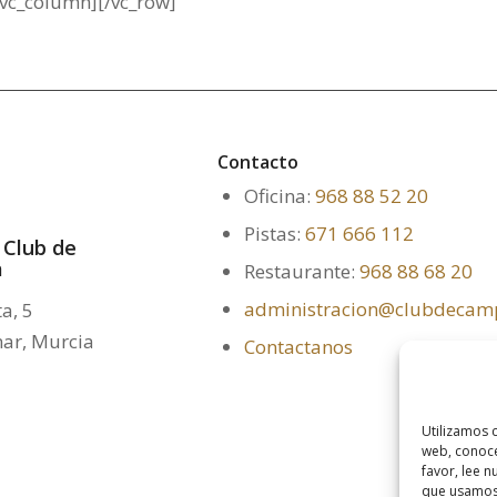
/vc_column][/vc_row]
Contacto
Oficina:
968 88 52 20
Pistas:
671 666 112
 Club de
a
Restaurante:
968 88 68 20
administracion@clubdecam
a, 5
mar, Murcia
Contactanos
Utilizamos c
web, conoce
favor, lee 
que usamos,