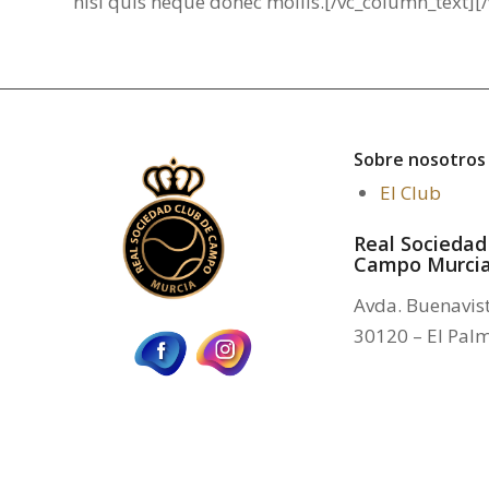
nisl quis neque donec mollis.[/vc_column_text][
Sobre nosotros
El Club
Real Sociedad
Campo Murci
Avda. Buenavist
30120 – El Pal