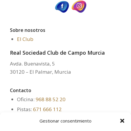
Sobre nosotros
El Club
Real Sociedad Club de Campo Murcia
Avda. Buenavista, 5
30120 – El Palmar, Murcia
Contacto
Oficina:
968 88 52 20
Pistas:
671 666 112
Restaurante:
968 88 68 20
Gestionar consentimiento
administracion@clubdecampomurcia.es